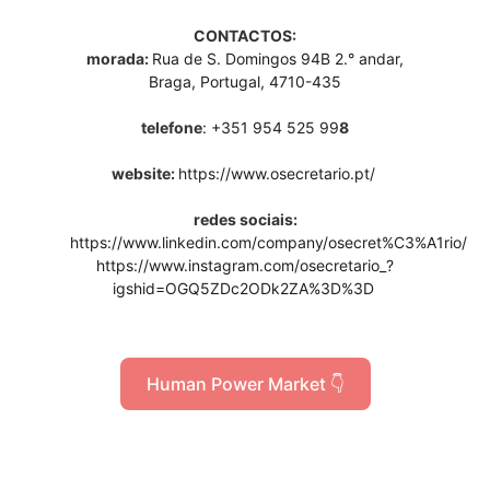
CONTACTOS:
morada:
Rua de S. Domingos 94B 2.° andar,
Braga, Portugal, 4710-435
telefone
: +351 954 525 99
8
website:
https://www.osecretario.pt/
redes sociais:
https://www.linkedin.com/company/osecret%C3%A1rio/
https://www.instagram.com/osecretario_?
igshid=OGQ5ZDc2ODk2ZA%3D%3D
Human Power Market 👇