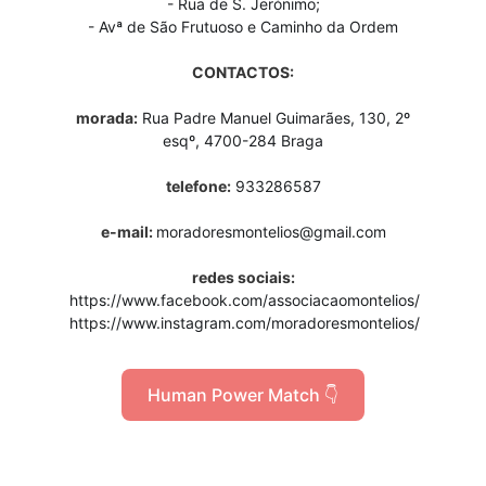
- Rua de S. Jerónimo;
- Avª de São Frutuoso e Caminho da Ordem
CONTACTOS:
morada:
Rua Padre Manuel Guimarães, 130, 2º
esqº, 4700-284 Braga
telefone:
933286587
e-mail:
m
oradoresmontelios@gmail.com
redes sociais:
https://www.facebook.com/associacaomontelios/
https://www.instagram.com/moradoresmontelios/
Human Power Match 👇